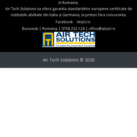
in Romania,
Air Tech Solutions va ofera garantia standardelor europene certificate de
institutiile abilitate din Italia si Germania, la preturi fara concurenta.
Facebook
Atsol.ro
Bucuresti
|
Romania
|
0758.232.126
|
office@atsol.ro
Air Tech Solutions © 2026