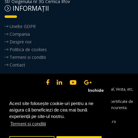
Str Oxigenului nr 3G Cernica Ilfov
INFORMAŢII
Unelte GDPR
Compania
Despre noi
Politica de cookies
Termeni si conditii
Contact
Importator al produselor pneumatice AirTac, Gav Professional, Vesta, etc,
Inchide
in Romania,
Air Tech Solutions va ofera garantia standardelor europene certificate de
Acest site folosește cookie-uri pentru a ne
institutiile abilitate din Italia si Germania, la preturi fara concurenta.
asigura că beneficiezi de cea mai bună
Facebook
Atsol.ro
experiență pe site-ul nostru.
Bucuresti
|
Romania
|
0758.232.126
|
office@atsol.ro
Termeni si conditii