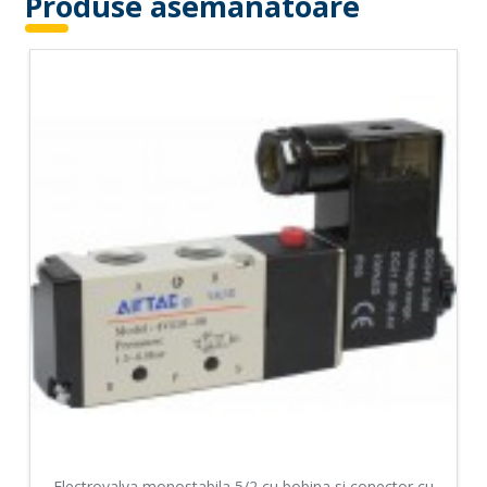
Produse asemanatoare
Electrovalva monostabila 5/2 cu bobina si conector cu