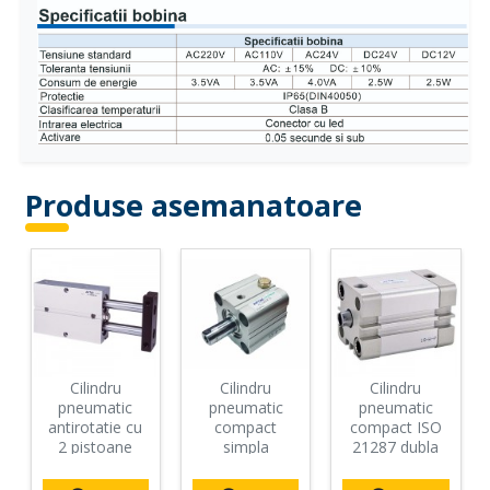
Produse asemanatoare
Cilindru
Cilindru
Cilindru
pneumatic
pneumatic
pneumatic
antirotatie cu
compact
compact ISO
2 pistoane
simpla
21287 dubla
dubla
actionare tija
actionare seria
actionare seria
actionata seria
ACE cu