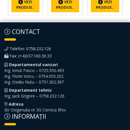
VEZI
VEZI
VEZI
TN Ø32 Cursa
ACQ fara
magnet Piston
PRODUS..
PRODUS..
PRODUS..
40 mm 32x40
magnet Ø20
Ø12 Cursa 10
Cursa 10 mm -
mm
20x10
CONTACT
Telefon: 0758.232.126
Fax: (+4)037.160.30.33
Departamentul vanzari
Ing. Ionut Pascu – 0725.950.493
Ing. Florin Voicu – 0754.055.202
Ing. Ovidiu Nutu – 0731.302.387
Departament tehnic
Ing. Jack Grigore – 0758.232.126
Adresa
Str Oxigenului nr 3G Cernica Ilfov
INFORMAŢII