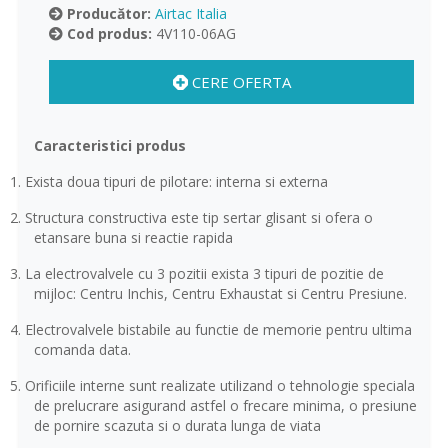
Producător:
Airtac Italia
Cod produs:
4V110-06AG
CERE OFERTA
Caracteristici produs
1.
Exista doua tipuri de pilotare: interna si externa
2.
Structura constructiva este tip sertar glisant si ofera o
etansare buna si reactie rapida
3.
La electrovalvele cu 3 pozitii exista 3 tipuri de pozitie de
mijloc: Centru Inchis, Centru Exhaustat si Centru Presiune.
4.
Electrovalvele bistabile au functie de memorie pentru ultima
comanda data.
5.
Orificiile interne sunt realizate utilizand o tehnologie speciala
de prelucrare asigurand astfel o frecare minima, o presiune
de pornire scazuta si o durata lunga de viata