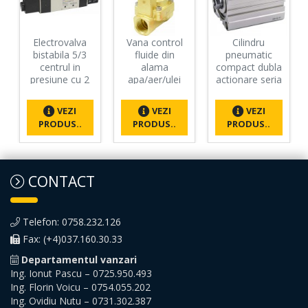
Electrovalva
Vana control
Cilindru
bistabila 5/3
fluide din
pneumatic
centrul in
alama
compact dubla
presiune cu 2
apa/aer/ulei
actionare seria
bobine si 2
normal inchisa
ACQ fara
conectori cu
1/2" orificiu 15
magnet,
VEZI
VEZI
VEZI
led prezenta
mm cu bobina
Piston Ø12
PRODUS..
PRODUS..
PRODUS..
tensiune G1/4"
si conector -
mm, Cursa 10
- 24VAC
220VAC
mm
CONTACT
Telefon: 0758.232.126
Fax: (+4)037.160.30.33
Departamentul vanzari
Ing. Ionut Pascu – 0725.950.493
Ing. Florin Voicu – 0754.055.202
Ing. Ovidiu Nutu – 0731.302.387