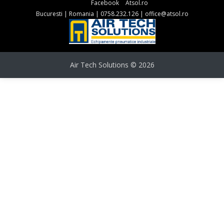
Facebook
Atsol.ro
Bucuresti
|
Romania
|
0758.232.126
|
office@atsol.ro
Air Tech Solutions © 2026